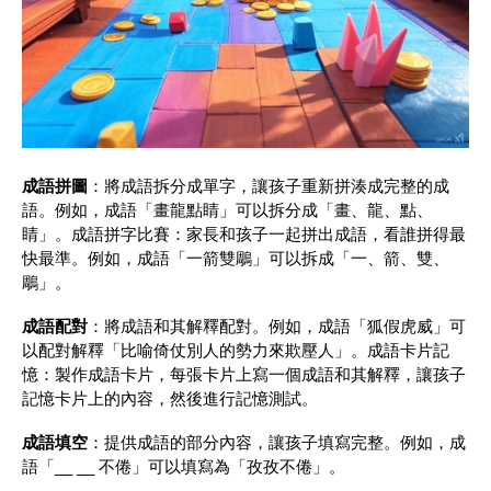
成語拼圖
：將成語拆分成單字，讓孩子重新拼湊成完整的成
語。例如，成語「畫龍點睛」可以拆分成「畫、龍、點、
睛」。成語拼字比賽：家長和孩子一起拼出成語，看誰拼得最
快最準。例如，成語「一箭雙鵰」可以拆成「一、箭、雙、
鵰」。
成語配對
：將成語和其解釋配對。例如，成語「狐假虎威」可
以配對解釋「比喻倚仗別人的勢力來欺壓人」。成語卡片記
憶：製作成語卡片，每張卡片上寫一個成語和其解釋，讓孩子
記憶卡片上的內容，然後進行記憶測試。
成語填空
：提供成語的部分內容，讓孩子填寫完整。例如，成
語「__ __ 不倦」可以填寫為「孜孜不倦」。