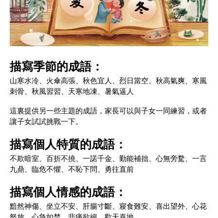
描寫季節的成語：
山寒水冷、火傘高張、秋色宜人、烈日當空、秋高氣爽、寒風
刺骨、秋風習習、天寒地凍、暑氣逼人
這裏提供另一些主題的成語，家長可以與子女一同練習，或者
讓子女試試挑戰一下。
描寫個人特質的成語：
不欺暗室、百折不撓、一諾千金、勤能補拙、心無旁騖、一言
九鼎、臨危不懼、不恥下問、勇往直前
描寫個人情感的成語：
黯然神傷、坐立不安、肝腸寸斷、寢食難安、喜出望外、心花
怒放、心急如焚、悲痛欲絕、歡天喜地