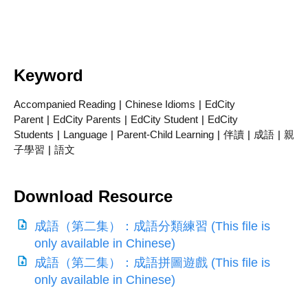
Keyword
Accompanied Reading
|
Chinese Idioms
|
EdCity
Parent
|
EdCity Parents
|
EdCity Student
|
EdCity
Students
|
Language
|
Parent-Child Learning
|
伴讀
|
成語
|
親
子學習
|
語文
Download Resource
成語（第二集）：成語分類練習 (This file is
only available in Chinese)
成語（第二集）：成語拼圖遊戲 (This file is
only available in Chinese)