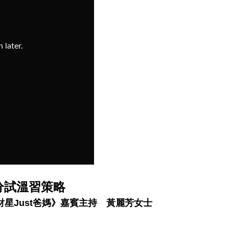
分試溫習策略
《財星Just爸媽》嘉賓主持 黃麗芳女士