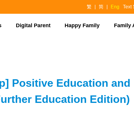
繁
简
Eng
Text 
​
Digital Parent​
Happy Family​
Family 
p] Positive Education and
Further Education Edition)