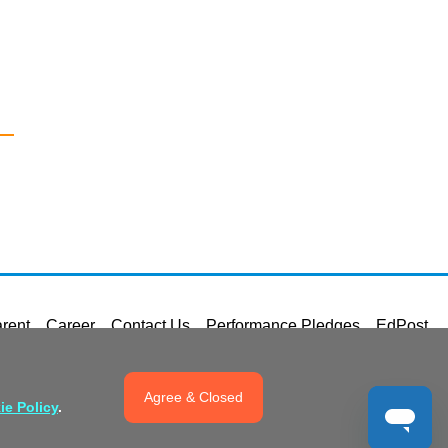
rent
Career
Contact Us
Performance Pledges
EdPost
ice
Copyright and Intellectual Property Rights
Disclaimer
Agree & Closed
ie Policy
.
n Promotion of Racial Equality
Accessible Website Design