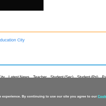
ucation City
ity
Latest News
Teacher
Student (Sec)
Student (Pri)
Pa
Privacy Policy Statement
Terms of Serv
 experience. By continuing to use our site you agree to our
Cook
Policy o