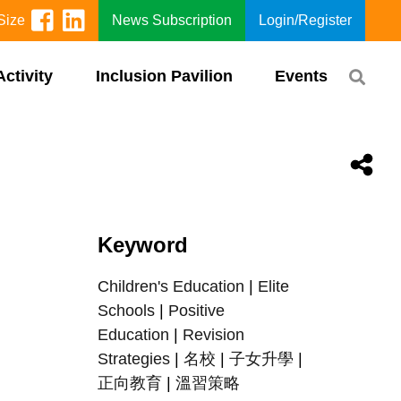
Size
News Subscription
Login/Register
Activity
Inclusion Pavilion
Events
Keyword
Children's Education
|
Elite
Schools
|
Positive
Education
|
Revision
Strategies
|
名校
|
子女升學
|
正向教育
|
溫習策略