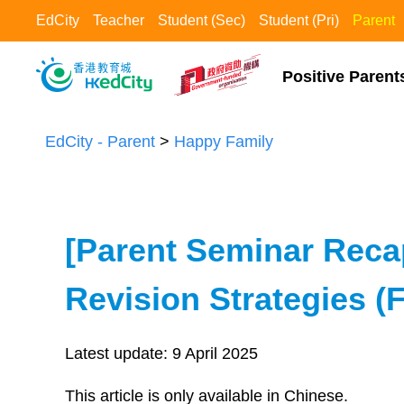
EdCity
Teacher
Student (Sec)
Student (Pri)
Parent
Positive Parents
EdCity - Parent
>
Happy Family​
[Parent Seminar Reca
Revision Strategies (
Latest update:
9 April 2025
This article is only available in Chinese.