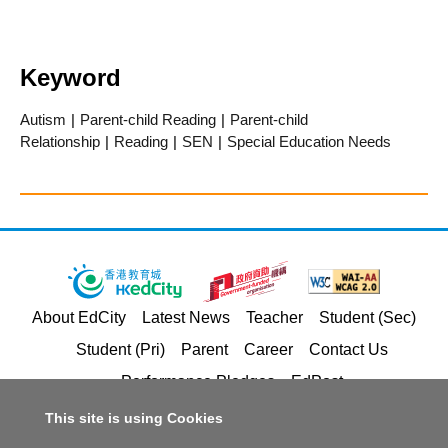
Keyword
Autism
|
Parent-child Reading
|
Parent-child
Relationship
|
Reading
|
SEN
|
Special Education Needs
About EdCity
Latest News
Teacher
Student (Sec)
Student (Pri)
Parent
Career
Contact Us
Performance Pledges
EdPost
This site is using Cookies
Privacy Policy Statement
Terms of Service