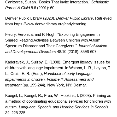
Canizares, Susan. "Books That Invite Interaction."
Scholastic
Parent & Child
8.6 (2001): 60.
Denver Public Library (2020).
Denver Public Library
. Retrieved
from https://www.denverlibrary.org/earlylearning
Fleury, Veronica, and P. Hugh. "Exploring Engagement in
Shared Reading Activities Between Children with Autism
Spectrum Disorder and Their Caregivers."
Journal of Autism
and Developmental Disorders
48.10 (2018): 3596-607
Kaderavek, J., Sulzby, E. (1998). Emergent literacy issues for
children with language impairment. In Watson, L. R., Layton, T.
L., Crais, E. R. (Eds.),
Handbook of early language
impairments in children. Volume II: Assessment and
treatment
(pp. 199-244). New York, NY: Delmar.
Koegel, L., Koegel, R., Frea, W., Hopkins, I. (2003). Priming as
a method of coordinating educational services for children with
autism.
Language, Speech, and Hearing Services in Schools
,
34, 228-235