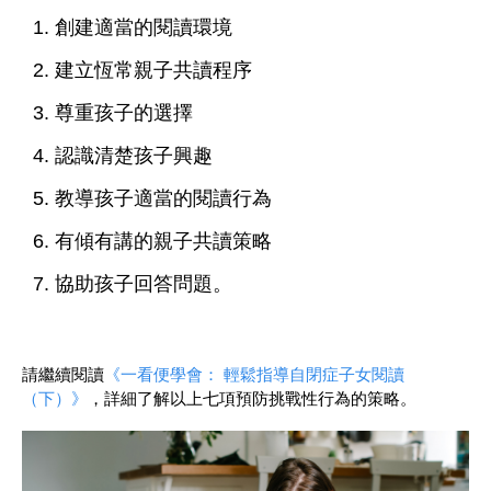
創建適當的閱讀環境
建立恆常親子共讀程序
尊重孩子的選擇
認識清楚孩子興趣
教導孩子適當的閱讀行為
有傾有講的親子共讀策略
協助孩子回答問題。
請繼續閱讀
《一看便學會： 輕鬆指導自閉症子女閱讀
（下）》
，詳細了解以上七項預防挑戰性行為的策略。