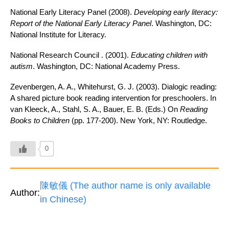
National Early Literacy Panel (2008).
Developing early literacy:
Report of the National Early Literacy Panel
. Washington, DC:
National Institute for Literacy.
National Research Council . (2001).
Educating children with
autism
. Washington, DC: National Academy Press.
Zevenbergen, A. A., Whitehurst, G. J. (2003). Dialogic reading:
A shared picture book reading intervention for preschoolers. In
van Kleeck, A., Stahl, S. A., Bauer, E. B. (Eds.) On
Reading
Books to Children
(pp. 177-200). New York, NY: Routledge.
0
陳敏儀 (The author name is only available
Author:
in Chinese)