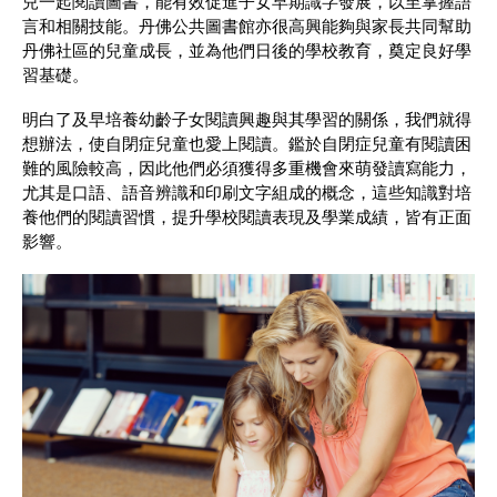
兒一起閱讀圖書，能有效促進子女早期識字發展，以至掌握語
言和相關技能。丹佛公共圖書館亦很高興能夠與家長共同幫助
丹佛社區的兒童成長，並為他們日後的學校教育，奠定良好學
習基礎。
明白了及早培養幼齡子女閱讀興趣與其學習的關係，我們就得
想辦法，使自閉症兒童也愛上閱讀。鑑於自閉症兒童有閱讀困
難的風險較高，因此他們必須獲得多重機會來萌發讀寫能力，
尤其是口語、語音辨識和印刷文字組成的概念，這些知識對培
養他們的閱讀習慣，提升學校閱讀表現及學業成績，皆有正面
影響。