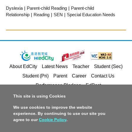
Dyslexia
|
Parent-child Reading
|
Parent-child
Relationship
|
Reading
|
SEN
|
Special Education Needs
About EdCity
Latest News
Teacher
Student (Sec)
Student (Pri)
Parent
Career
Contact Us
Performance Pledges
EdPost
This site is using Cookies
Privacy Policy Statement
Terms of Service
We use cookies to improve the website
Copyright and Intellectual Property Rights
experience. By continuing to use our site you
agree to our
Cookie Policy
.
Disclaimer
Policy on Promotion of Racial Equality
Accessible Website Design