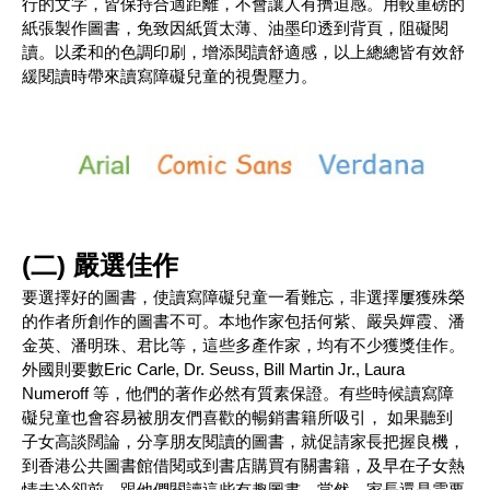
行的文字，皆保持合適距離，不會讓人有擠迫感。用較重磅的
紙張製作圖書，免致因紙質太薄、油墨印透到背頁，阻礙閱
讀。以柔和的色調印刷，增添閱讀舒適感，以上總總皆有效舒
緩閱讀時帶來讀寫障礙兒童的視覺壓力。
(二) 嚴選佳作
要選擇好的圖書，使讀寫障礙兒童一看難忘，非選擇屢獲殊榮
的作者所創作的圖書不可。本地作家包括何紫、嚴吳嬋霞、潘
金英、潘明珠、君比等，這些多產作家，均有不少獲獎佳作。
外國則要數Eric Carle, Dr. Seuss, Bill Martin Jr., Laura
Numeroff 等，他們的著作必然有質素保證。有些時候讀寫障
礙兒童也會容易被朋友們喜歡的暢銷書籍所吸引， 如果聽到
子女高談闊論，分享朋友閱讀的圖書，就促請家長把握良機，
到香港公共圖書館借閱或到書店購買有關書籍，及早在子女熱
情未冷卻前，跟他們閱讀這些有趣圖書。當然，家長還是需要