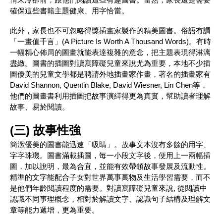
確保這些書籍主題健康、用字恰當。
此外，家長也不可忽略得獎插畫家製作的精美圖書。俗語有謂
「一畫值千言」(A Picture Is Worth A Thousand Words)。有時
一幅精心佈局的圖畫就能表達複雜的意念，把主題表現得淋漓
盡緻。圖書的插圖對讀寫障礙兒童來說尤為重要，本地不少插
圖優美的兒童文學都是聘請外地插畫家作畫，著名的插畫家有
David Shannon, Quentin Blake, David Wiesner, Lin Chen等，
他們的圖畫書利用插圖把故事演繹得更為真實，幫助讀者理解
故事、易於閱讀。
(三) 故事性強
簡潔優美的圖書能迅速「吸睛」。故事文本沒有多餘的用字、
字字珠璣。圖書滿載插圖，毎一小段文字後，便用上一兩幅插
圖，加以說明，最為合宜，並能有效帶領故事發展及流動性。
精準的文字能配合子女對世界萬事萬物及生活學習需要，而不
是他們年齡閱讀程度的需要。對讀寫障礙兒童來說, 從閱讀中
認識不同事理概念，相對於解讀文字、認識句子結構及理解文
章等能力遞增，更為重要。