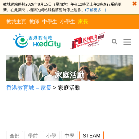
教城網站將於2026年8月15日（星期六）午夜12時至上午2時進行系統更
新。在此期間，相關的網站服務將暫時停止運作。
(了解更多…)
教城主頁
教師
中學生
小學生
家長
Skip
Skip
to
to
the
content
家庭活動
content
香港教育城 – 家長
>
家庭活動
全部
學前
小學
中學
STEAM