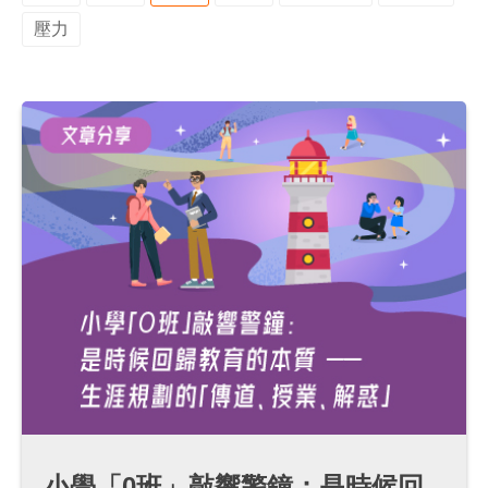
壓力
小學「0班」敲響警鐘：是時候回