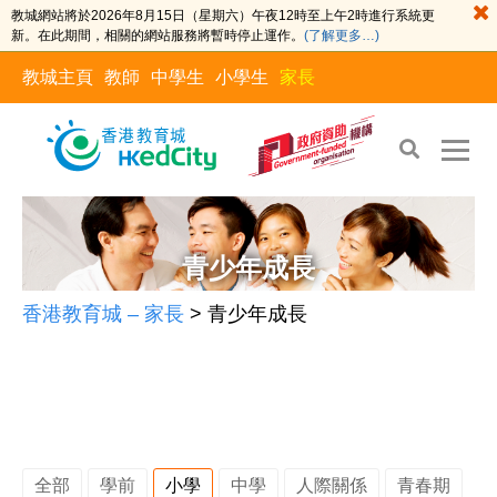
教城網站將於2026年8月15日（星期六）午夜12時至上午2時進行系統更
新。在此期間，相關的網站服務將暫時停止運作。
(了解更多…)
教城主頁
教師
中學生
小學生
家長
Skip
Skip
to
to
青少年成長
the
content
content
香港教育城 – 家長
>
青少年成長
全部
學前
小學
中學
人際關係
青春期