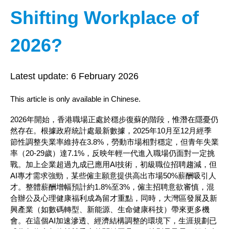
Shifting Workplace of
2026?
Latest update:
6 February 2026
This article is only available in Chinese.
2026年開始，香港職場正處於穩步復蘇的階段，惟潛在隱憂仍
然存在。根據政府統計處最新數據，2025年10月至12月經季
節性調整失業率維持在3.8%，勞動市場相對穩定，但青年失業
率（20-29歲）達7.1%，反映年輕一代進入職場仍面對一定挑
戰。加上企業超過九成已應用AI技術，初級職位招聘趨減，但
AI專才需求強勁，某些僱主願意提供高出市場50%薪酬吸引人
才。整體薪酬增幅預計約1.8%至3%，僱主招聘意欲審慎，混
合辦公及心理健康福利成為留才重點，同時，大灣區發展及新
興產業（如數碼轉型、新能源、生命健康科技）帶來更多機
會。在這個AI加速滲透、經濟結構調整的環境下，生涯規劃已