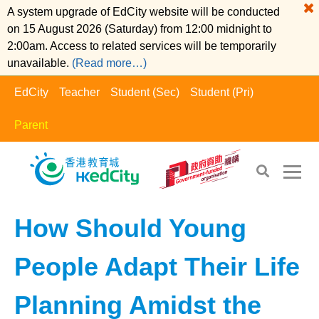
A system upgrade of EdCity website will be conducted
on 15 August 2026 (Saturday) from 12:00 midnight to
2:00am. Access to related services will be temporarily
unavailable.
(Read more…)
EdCity
Teacher
Student (Sec)
Student (Pri)
Parent
EdCity - Parent
>
Happy Family​
How Should Young
People Adapt Their Life
Planning Amidst the