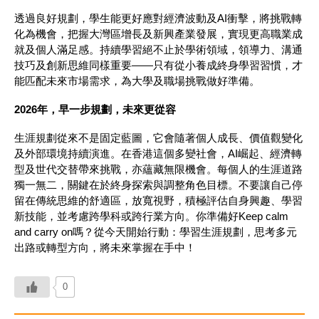
透過良好規劃，學生能更好應對經濟波動及AI衝擊，將挑戰轉
化為機會，把握大灣區增長及新興產業發展，實現更高職業成
就及個人滿足感。持續學習絕不止於學術領域，領導力、溝通
技巧及創新思維同樣重要——只有從小養成終身學習習慣，才
能匹配未來市場需求，為大學及職場挑戰做好準備。
2026年，早一步規劃，未來更從容
生涯規劃從來不是固定藍圖，它會隨著個人成長、價值觀變化
及外部環境持續演進。在香港這個多變社會，AI崛起、經濟轉
型及世代交替帶來挑戰，亦蘊藏無限機會。每個人的生涯道路
獨一無二，關鍵在於終身探索與調整角色目標。不要讓自己停
留在傳統思維的舒適區，放寬視野，積極評估自身興趣、學習
新技能，並考慮跨學科或跨行業方向。你準備好Keep calm
and carry on嗎？從今天開始行動：學習生涯規劃，思考多元
出路或轉型方向，將未來掌握在手中！
0