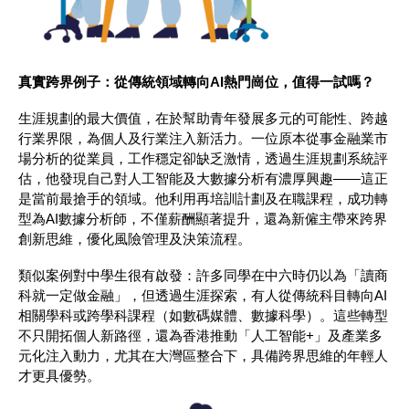
真實跨界例子：從傳統領域轉向AI熱門崗位，值得一試嗎？
生涯規劃的最大價值，在於幫助青年發展多元的可能性、跨越
行業界限，為個人及行業注入新活力。一位原本從事金融業市
場分析的從業員，工作穩定卻缺乏激情，透過生涯規劃系統評
估，他發現自己對人工智能及大數據分析有濃厚興趣——這正
是當前最搶手的領域。他利用再培訓計劃及在職課程，成功轉
型為AI數據分析師，不僅薪酬顯著提升，還為新僱主帶來跨界
創新思維，優化風險管理及決策流程。
類似案例對中學生很有啟發：許多同學在中六時仍以為「讀商
科就一定做金融」，但透過生涯探索，有人從傳統科目轉向AI
相關學科或跨學科課程（如數碼媒體、數據科學）。這些轉型
不只開拓個人新路徑，還為香港推動「人工智能+」及產業多
元化注入動力，尤其在大灣區整合下，具備跨界思維的年輕人
才更具優勢。