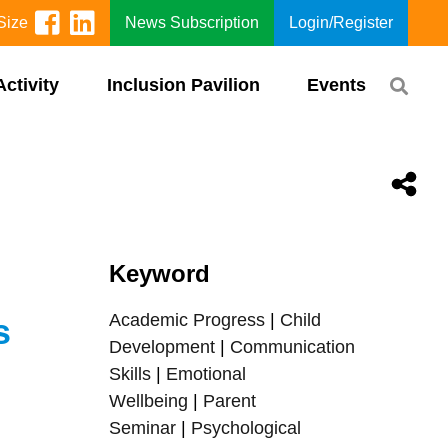
Size
News Subscription
Login/Register
Activity
Inclusion Pavilion
Events
Keyword
Academic Progress
|
Child
s
Development
|
Communication
Skills
|
Emotional
Wellbeing
|
Parent
Seminar
|
Psychological