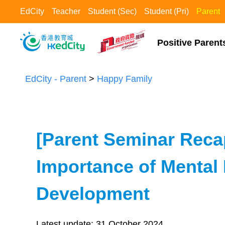
EdCity
Teacher
Student (Sec)
Student (Pri)
Parent
Positive Parents
EdCity - Parent
>
Happy Family​
[Parent Seminar Reca
Importance of Mental 
Development
Latest update:
31 October 2024