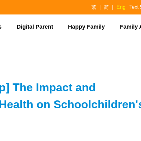
繁
简
Eng
Text 
​
Digital Parent​
Happy Family​
Family 
p] The Impact and
Health on Schoolchildren'