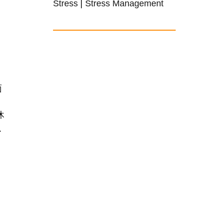
Stress
|
Stress Management
面
，
休
以