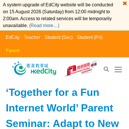
A system upgrade of EdCity website will be conducted
on 15 August 2026 (Saturday) from 12:00 midnight to
2:00am. Access to related services will be temporarily
unavailable.
(Read more…)
EdCity
Teacher
Student (Sec)
Student (Pri)
Parent
EdCity - Parent
>
Digital Parent​
‘Together for a Fun
Internet World’ Parent
Seminar: Adapt to New