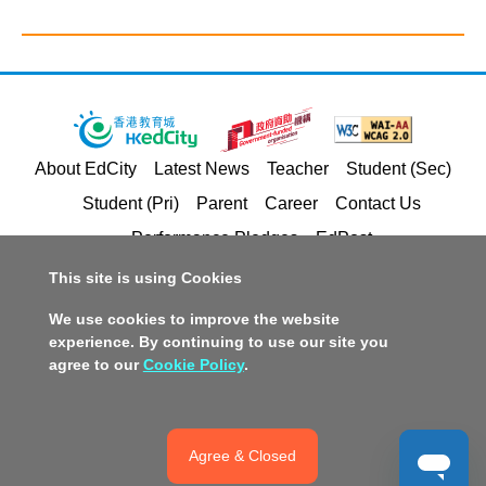
About EdCity
Latest News
Teacher
Student (Sec)
Student (Pri)
Parent
Career
Contact Us
Performance Pledges
EdPost
This site is using Cookies
Privacy Policy Statement
Terms of Service
We use cookies to improve the website
Copyright and Intellectual Property Rights
experience. By continuing to use our site you
agree to our
Cookie Policy
.
Disclaimer
Policy on Promotion of Racial Equality
Accessible Website Design
Copyright © 2026 Hong Kong Education City Limited
Agree & Closed