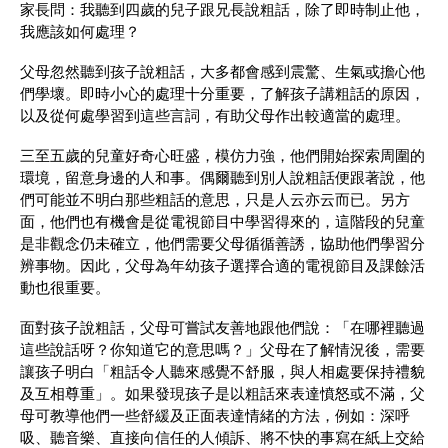
家長問：我聽到四歲的兒子跟兄長說粗話，除了即時制止他，
我應該如何處理？
父母忽然聽到孩子說粗話，大多都會感到震驚、生氣或擔心他
們學壞。即時小心的處理十分重要，了解孩子講粗話的原因，
以及從何處學習到這些言詞，有助父母作出較適當的處理。
三至五歲的兒童好奇心旺盛，模仿力強，他們開始探索周圍的
環境，留意身邊的人和事。偶爾聽到別人說粗話便跟著說，他
們可能並不明白那些粗話的意思，只是人云亦云而已。另方
面，他們也有機會是從電視節目中學習得來的，這階段的兒童
是非觀念仍未確立，他們需要父母循循善誘，協助他們學習分
辨事物。因此，父母為年幼孩子選擇合適的電視節目及課餘活
動也很重要。
面對孩子說粗話，父母可嘗試友善地跟他們說：「在哪裡聽過
這些說話呀？你知道它的意思嗎？」父母在了解情況後，需要
讓孩子明白「粗話令人聽來感覺不舒服，與人相處要保持禮貌
及互相尊重」。如果發現孩子是以粗話來表達憤怒或不滿，父
母可教導他們一些舒緩及正面表達情緒的方法，例如：深呼
吸、聽音樂、直接向信任的人傾訴、將不快的事寫在紙上交給