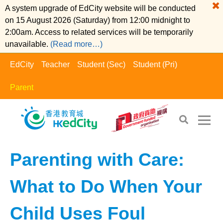
A system upgrade of EdCity website will be conducted
on 15 August 2026 (Saturday) from 12:00 midnight to
2:00am. Access to related services will be temporarily
unavailable.
(Read more…)
EdCity
Teacher
Student (Sec)
Student (Pri)
Parent
EdCity - Parent
>
Positive Parents​
Parenting with Care:
What to Do When Your
Child Uses Foul