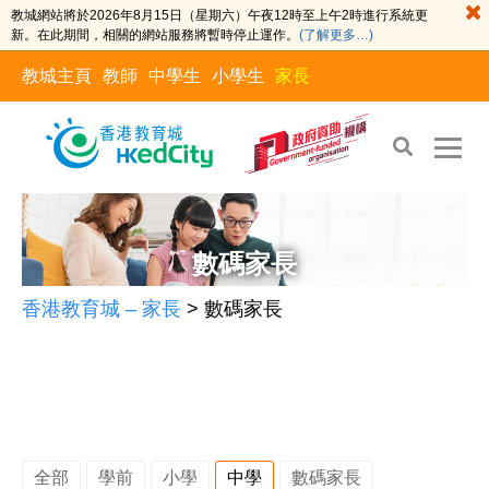
教城網站將於2026年8月15日（星期六）午夜12時至上午2時進行系統更
新。在此期間，相關的網站服務將暫時停止運作。
(了解更多…)
教城主頁
教師
中學生
小學生
家長
Skip
Skip
to
to
the
content
數碼家長
content
香港教育城 – 家長
>
數碼家長
全部
學前
小學
中學
數碼家長