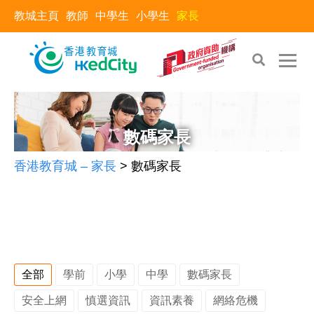
教城主頁
教師
中學生
小學生
家長
Skip
Skip
to
to
the
content
數碼家長
content
香港教育城 – 家長
>
數碼家長
全部
學前
小學
中學
數碼家長
安全上網
慎選資訊
資訊素養
網絡危機