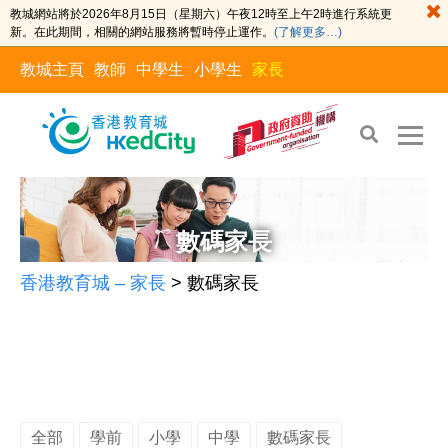
教城網站將於2026年8月15日（星期六）午夜12時至上午2時進行系統更
新。在此期間，相關的網站服務將暫時停止運作。
(了解更多…)
教城主頁
教師
中學生
小學生
家長
Skip
Skip
to
to
the
content
數碼家長
content
香港教育城 – 家長
>
數碼家長
全部
學前
小學
中學
數碼家長