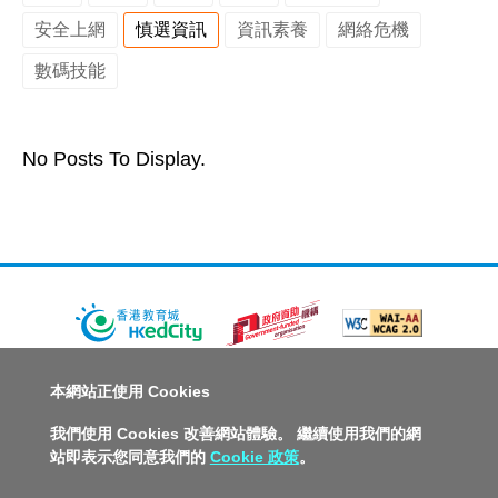
安全上網
慎選資訊
資訊素養
網絡危機
數碼技能
No Posts To Display.
關於教城
最新消息
教師
中學生
小學生
家長
本網站正使用 Cookies
人才招募
聯絡我們
服務承諾
教城電子報
我們使用 Cookies 改善網站體驗。 繼續使用我們的網
站即表示您同意我們的
Cookie 政策
。
私隱政策聲明
服務條款
版權及知識產權政策
免責聲明
促進種族平等政策
無障礙網站設計