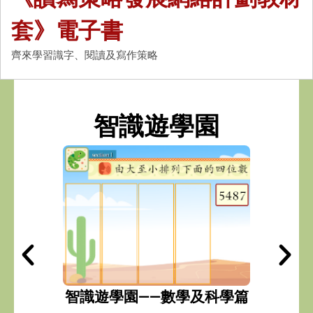
套》電子書
齊來學習識字、閱讀及寫作策略
智識遊學園
功能篇（2）
智識遊學園——數學及科學篇
智識遊