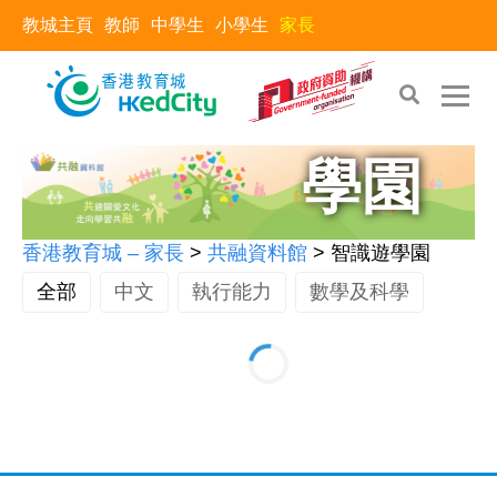
教城主頁
教師
中學生
小學生
家長
智識遊
學園
香港教育城 – 家長
>
共融資料館
>
智識遊學園
全部
中文
執行能力
數學及科學