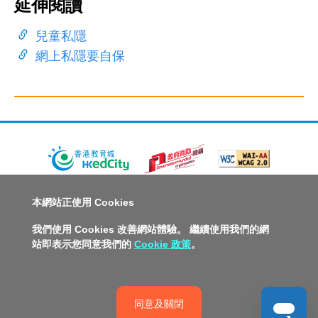
延伸閱讀
兒童私隱
網上私隱要自保
關於教城
最新消息
教師
中學生
小學生
家長
本網站正使用 Cookies
人才招募
聯絡我們
服務承諾
教城電子報
我們使用 Cookies 改善網站體驗。 繼續使用我們的網
站即表示您同意我們的
Cookie 政策
。
私隱政策聲明
服務條款
版權及知識產權政策
免責聲明
促進種族平等政策
無障礙網站設計
版權所有© 2026 香港教育城有限公司
同意及關閉