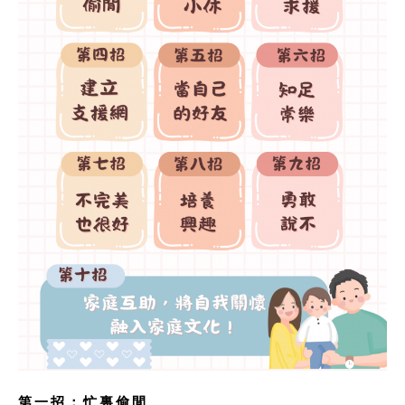
第一招
：
忙裏偷閒