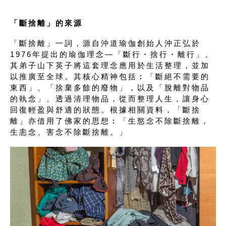
「斷捨離」的來源
「斷捨離」一詞，源自沖道瑜伽創始人沖正弘於
1976年提出的瑜伽理念—「斷行・捨行・離行」。
其弟子山下英子將這套理念應用於生活整理，並加
以推廣至全球。其核心精神包括︰「斷絕不需要的
東西」、「捨棄多餘的廢物」，以及「脫離對物品
的執念」。透過清理物品，從而整理人生，讓身心
回復輕盈與舒適的狀態。根據相關資料，「斷捨
離」亦借用了佛家的思想︰「生慾念不除斷捨離，
生恚念、害念不除斷捨離。」