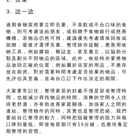
諗一諗
過期食物當然要立即丟棄。不喜歡或不合口味的食
物，則可考慮送給朋友，或捐贈予食物銀行或慈善
機構。若物品仍然可用，建議優先考慮環保回收或
捐贈，最後才選擇丟棄。整理師亦提醒，應善用收
納工具，例如膠箱、雜誌盒，甚至書立，以協助分
類及劃分不同物品的區域。此外，收拾時亦要將物
品放回正確的位置，例如屬於浴室的用品，不應存
放在廚房。對於需要時間考慮是否捨棄的物品，可
先評估其意義，並為自己訂下作出決定的期限。
大家要常記住，整理家居的好處不僅是節省整理時
間，也能減少尋找物品的時間。清爽的空間令人住
得更舒適，亦有助改善家庭關係，加強家人之間的
連結。整理物件的同時，其實也是整理思緒。我們
要給自己整理的動力，同時把阻礙整理的阻力與藉
口降到最低。即使每星期只有15分鐘，也應培養定
期整理的習慣。