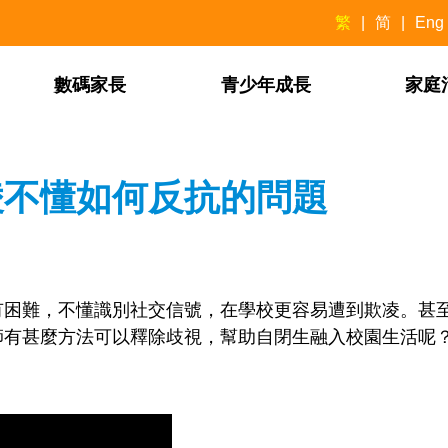
繁
简
Eng
數碼家長
青少年成長
家庭
凌不懂如何反抗的問題
有困難，不懂識別社交信號，在學校更容易遭到欺凌。甚
師有甚麼方法可以釋除歧視，幫助自閉生融入校園生活呢