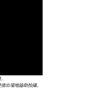
徵。
校借出場地協助拍攝
。