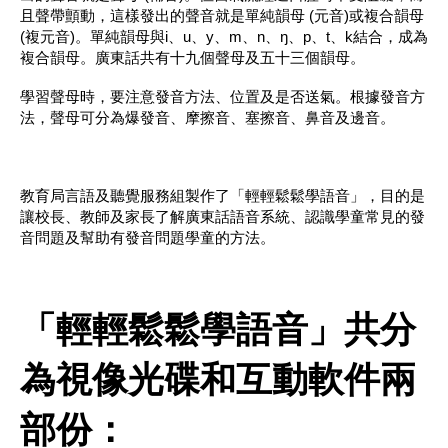
且聲帶顫動，這樣發出的聲音就是單純韻母 (元音)或複合韻母
(複元音)。單純韻母與i、u、y、m、n、ŋ、p、t、k結合，成為
複合韻母。廣東話共有十九個聲母及五十三個韻母。
學習聲母時，要注意發音方法、位置及是否送氣。根據發音方
法，聲母可分為爆發音、摩擦音、塞擦音、鼻音及邊音。
教育局言語及聽覺服務組製作了「輕輕鬆鬆學語音」，目的是
讓校長、教師及家長了解廣東話語音系統、認識學童常見的發
音問題及幫助有發音問題學童的方法。
「輕輕鬆鬆學語音」共分
為視像光碟和互動軟件兩
部份：