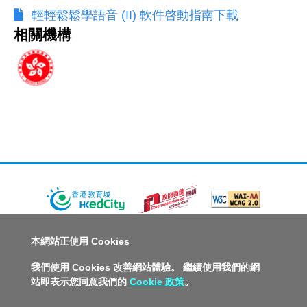
輕輕鬆鬆學語音 (II) 軟件啓動指南下載
相關機構
關於教城
最新消息
教師
中學生
小學生
家長
本網站正使用 Cookies
人才招募
聯絡我們
服務承諾
教城電子報
我們使用 Cookies 改善網站體驗。 繼續使用我們的網
站即表示您同意我們的
Cookie 政策
。
私隱政策聲明
服務條款
版權及知識產權政策
免責聲明
促進種族平等政策
無障礙網站設計