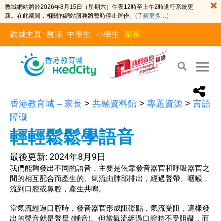
教城網站將於2026年8月15日（星期六）午夜12時至上午2時進行系統更
新。在此期間，相關的網站服務將暫時停止運作。
(了解更多…)
教城主頁
教師
中學生
小學生
家長
香港教育城 – 家長
>
共融資料館
>
專題資源
>
言語
障礙
輕輕鬆鬆學語音
最後更新:
2024年8月9日
我們能夠發出不同的語音，主要是依靠發音器官和呼吸器官之
間的相互配合而產生的。氣流由肺部排出，經過聲帶、咽喉，
流到口腔或鼻腔，產生共鳴。
當氣流經過口腔時，發音器官形成阻礙點，氣流受阻，這樣發
出的聲音就是聲母 (輔音)。但當氣流經過口腔時不受阻礙，而