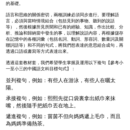
的基礎。
語言和思維的關係密切，兩種訓練必須同步進行。要理解語
言，必須與當時情境結合（包括見到的事物、聽到的說話
等），然後根據所見所聞和已有的經驗、知識，作出比較、分
析、推論和歸納當中發生的事，以理解說話內容，再根據儲存
在記憶中的各種詞彙（包括名詞、動詞、形容詞、數量詞及關
聯詞語等）和不同的句式，將我們想表達的意思組合成句，再
透過口語或書寫等方式表達出來。
透過這套教材套，我們希望學生掌握及運用以下複句【參考小
一至小三的中國語文科目標句式】：
並列複句，例如：有些人在游泳，有些人在曬太
陽。
承接複句，例如：熙熙先從口袋裏拿出紙巾來抹
嘴，然後隨手把紙巾丟在地上。
遞進複句，例如：茵茵不但向媽媽遞上毛巾，而且
為媽媽準備熱茶。