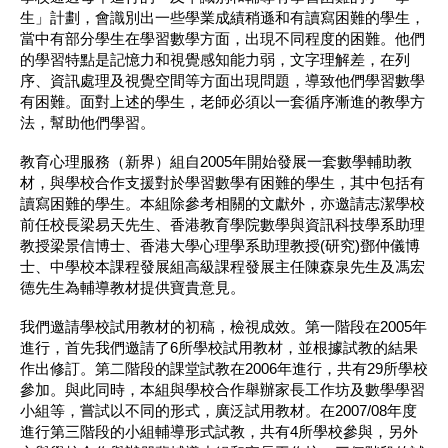
生」計劃，會識別出一些學業成績稍遜和有讀寫困難的學生，
當中有部分學生在學習數學方面，出現不同程度的困難。他們
的學習特點是記憶力和視覺感知能力弱，文字理解差，在列
序、資訊處理及視覺空間等方面出現問題，導致他們學習數學
有困難。面對上述的學生，老師必須以一套循序漸進的教學方
法，幫助他們學習。
教育心理服務（新界）組自2005年開始發展一套數學輔助教
材，與學校合作支援對於學習數學有困難的學生，其中包括有
讀寫困難的學生。本組除參考相關的文獻外，亦邀請志潔學校
前任校長梁易天先生、香港教育學院數學與資訊科技學系助理
教授梁景信博士、香港大學心理學系助理教授(研究)鄧仲儀博
士、中學校本課程發展組高級課程發展主任陳森泉先生及馮宏
德先生為輔導教材提供寶貴意見。
我們邀請學校試用教材的初稿，檢視成效。第一階段在2005年
進行，首先我們邀請了6所學校試用教材，並根據試教的結果
作出修訂。第二階段的課堂試教在2006年進行，共有29所學校
參加。與此同時，本組與學校合作舉辦家長工作坊及數學學習
小組等，嘗試以不同的形式，廣泛試用教材。在2007/08年度
進行第三階段的小組輔導形式試教，共有4所學校參與，另外