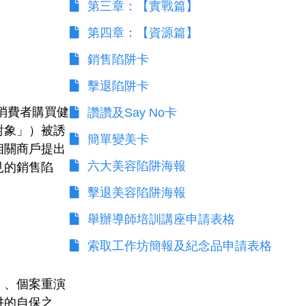
第三章：【實戰篇】
第四章：【資源篇】
銷售陷阱卡
擊退陷阱卡
消費者購買健
讚讚及Say No卡
對象」）被誘
簡單變美卡
相關商戶提出
六大美容陷阱海報
見的銷售陷
擊退美容陷阱海報
舉辦導師培訓講座申請表格
索取工作坊簡報及紀念品申請表格
）、個案重演
阱的自保之