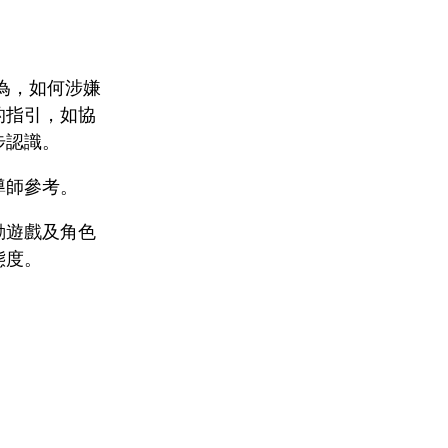
為，如何涉嫌
的指引，如協
步認識。
導師參考。
動遊戲及角色
態度。