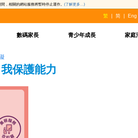
此期間，相關的網站服務將暫時停止運作。
(了解更多…)
繁
简
Eng
數碼家長
青少年成長
家庭
礙
自我保護能力