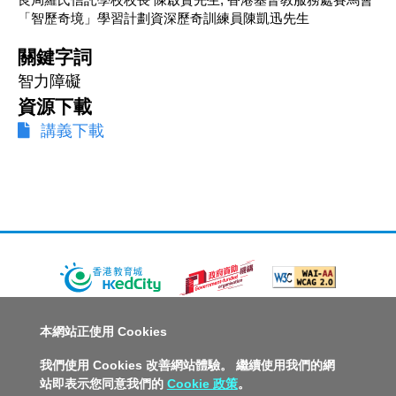
「智歷奇境」學習計劃資深歷奇訓練員陳凱迅先生
關鍵字詞
智力障礙
資源下載
講義下載
關於教城
最新消息
教師
中學生
小學生
家長
本網站正使用 Cookies
人才招募
聯絡我們
服務承諾
教城電子報
我們使用 Cookies 改善網站體驗。 繼續使用我們的網
站即表示您同意我們的
Cookie 政策
。
私隱政策聲明
服務條款
版權及知識產權政策