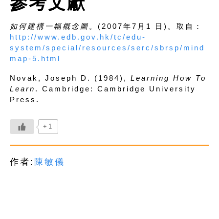
參考文獻
如何建構一幅概念圖
。(2007年7月1 日)。取自：
http://www.edb.gov.hk/tc/edu-
system/special/resources/serc/sbrsp/mind
map-5.html
Novak, Joseph D. (1984),
Learning How To
Learn
. Cambridge: Cambridge University
Press.
+1
作者:
陳敏儀