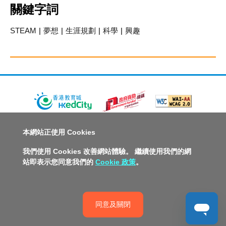
關鍵字詞
STEAM
|
夢想
|
生涯規劃
|
科學
|
興趣
關於教城
最新消息
教師
中學生
小學生
家長
本網站正使用 Cookies
人才招募
聯絡我們
服務承諾
教城電子報
我們使用 Cookies 改善網站體驗。 繼續使用我們的網
站即表示您同意我們的
Cookie 政策
。
私隱政策聲明
服務條款
版權及知識產權政策
免責聲明
促進種族平等政策
無障礙網站設計
版權所有© 2026 香港教育城有限公司
同意及關閉