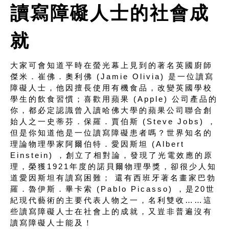
讀寫障礙人士的社會成
就
大家可會知道平時在螢光幕上見到的著名英國廚師
傑米．崔佛．奧利佛 (Jamie Olivia) 是一位讀寫
障礙人士，他因擅長使用有機食品，改變英國學校
學生的飲食習慣；喜歡用蘋果 (Apple) 公司產品的
你，都必定認識曾入讀哈佛大學的蘋果公司聯合創
始人之一史蒂芬．保羅．賈伯斯 (Steve Jobs) ，
但是你知道他是一位讀寫障礙患者嗎？世界知名的
理論物理學家阿爾伯特．愛因斯坦 (Albert
Einstein) ，創立了相對論，發現了光電效應的原
理，榮獲1921年度的諾貝爾物理學獎，卻很少人知
道愛因斯坦有讀寫困難； 還有西班牙著名畫家巴勃
羅．魯伊斯．畢卡索 (Pablo Picasso) ，是20世
紀現代藝術的主要代表人物之一，名利雙收……這
些讀寫障礙人士在社會上的成就，又豈非普遍沒有
讀寫障礙人士能及！