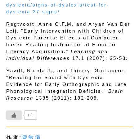
dyslexia/signs-of-dyslexia/test-for-
dyslexia-37-signs/
Regtvoort, Anne G.F.M, and Aryan Van Der
Leij. "Early Intervention with Children of
Dyslexic Parents: Effects of Computer-
based Reading Instruction at Home on
Literacy Acquisition."
Learning and
Individual Differences
17.1 (2007): 35-53.
Savill, Nicola J., and Thierry, Guillaume.
"Reading for Sound with Dyslexia:
Evidence for Early Orthographic and Late
Phonological Integration Deficits."
Brain
Research
1385 (2011): 192-205.
+1
作者:
陳敏儀