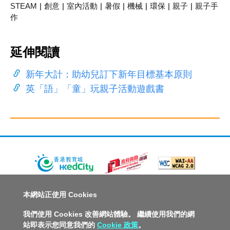
STEAM
|
創意
|
室內活動
|
暑假
|
機械
|
環保
|
親子
|
親子手
作
延伸閱讀
新年大計：助幼兒訂下新年目標基本原則
英「語」「童」玩親子活動遊戲書
關於教城
最新消息
教師
中學生
小學生
家長
本網站正使用 Cookies
人才招募
聯絡我們
服務承諾
教城電子報
我們使用 Cookies 改善網站體驗。 繼續使用我們的網
站即表示您同意我們的
Cookie 政策
。
私隱政策聲明
服務條款
版權及知識產權政策