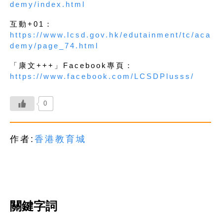
demy/index.html
互動+01：
https://www.lcsd.gov.hk/edutainment/tc/aca
demy/page_74.html
「康文+++」Facebook專頁：
https://www.facebook.com/LCSDPlusss/
0
作者:
香港教育城
關鍵字詞