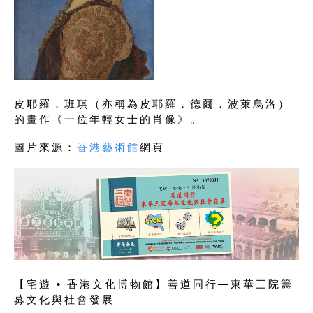
皮耶羅．班琪（亦稱為皮耶羅．德爾．波萊烏洛）
的畫作《一位年輕女士的肖像》。
圖片來源：
香港藝術館
網頁
【宅遊 • 香港文化博物館】善道同行—東華三院籌
募文化與社會發展