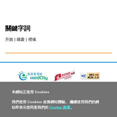
關鍵字詞
升旗
|
國慶
|
禮儀
關於教城
最新消息
教師
中學生
小學生
家長
本網站正使用 Cookies
人才招募
聯絡我們
服務承諾
教城電子報
我們使用 Cookies 改善網站體驗。 繼續使用我們的網
站即表示您同意我們的
Cookie 政策
。
私隱政策聲明
服務條款
版權及知識產權政策
免責聲明
促進種族平等政策
無障礙網站設計