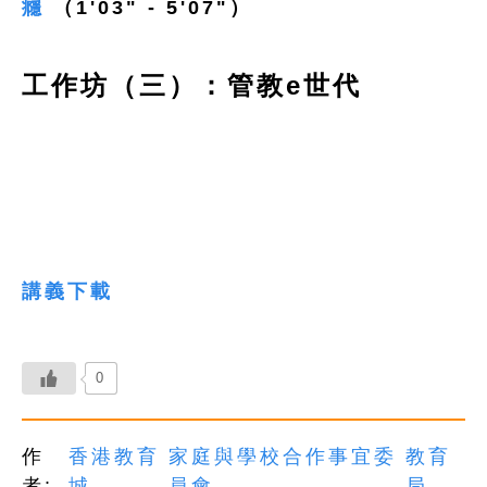
癮
（1'03" - 5'07"）
工作坊（三）：管教e世代
講義下載
0
作
香港教育
家庭與學校合作事宜委
教育
者:
城
員會
局