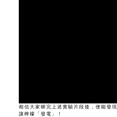
相信大家睇完上述實驗片段後，便能發
讓檸檬「發電」！