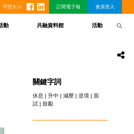
字型大小
訂閱電子報
會員登入
活動
共融資料館
活動
關鍵字詞
休息
|
升中
|
減壓
|
逆境
|
面
試
|
鼓勵