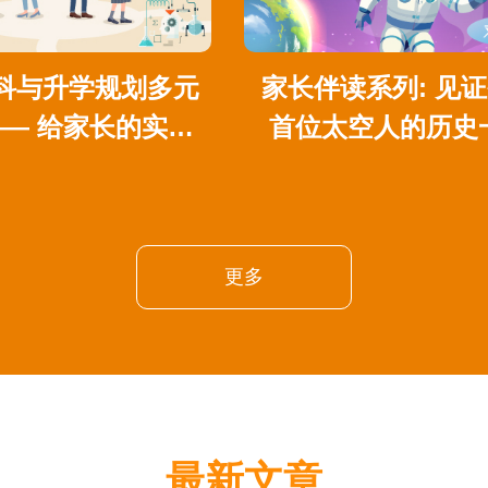
科与升学规划多元
家长伴读系列: 见证香港
—— 给家长的实用
首位太空人的历史
分享
更多
最新文章