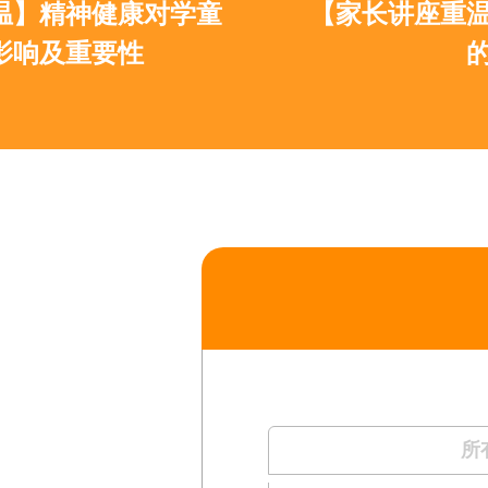
康对学童
【家长讲座重温】提升子
性
的秘诀
所