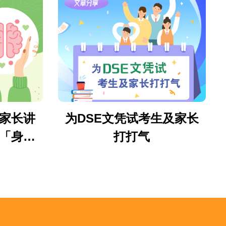
家长讲
为DSE文凭试考生及家长
「身心
打打气
的亲子关