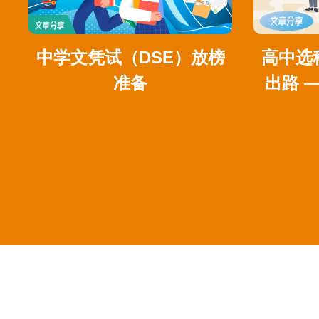
中学文凭试（DSE）放榜
高中选
准备
出路 