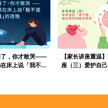
睡了，你才敢哭——
【家长讲座重温】
躺在床上说「我不是
座（三）爱护自己
好父母」的夜晚
灵」: 建立更好
系