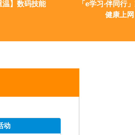
技能
「e学习‧伴同行」家长讲座
健康上网 慎防陷阱
活动